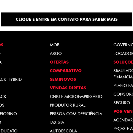
CLIQUE E ENTRE EM CONTATO PARA SABER MAIS
OS
MOBI
GOVERN
O
ARGO
LOCADO
A
OFERTAS
SOLUÇÕE
COMPARATIVO
SIMULAD
FINANCI
ACK HYBRID
SEMINOVOS
PLANO FA
VENDAS DIRETAS
CONSÓR
ACK
CNPJ E MICROEMPRESÁRIO
SEGURO
OS
PRODUTOR RURAL
PÓS-VEN
FIORINO
PESSOA COM DEFICIÊNCIA
AGENDAR
O
TAXISTA
PEÇAS E 
 DUCATO
AUTOESCOLA