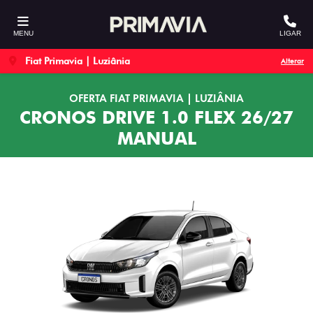
MENU
LIGAR
Fiat Primavia | Luziânia
Alterar
OFERTA FIAT PRIMAVIA | LUZIÂNIA
CRONOS DRIVE 1.0 FLEX 26/27
MANUAL