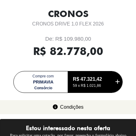
CRONOS
CRONOS DRIVE 1.0 FLEX 2026
De: R$ 109.980,00
R$ 82.778,00
Compre com
R$ 47.321,42
PRIMAVIA
59 x
R$ 1.021,86
Consórcio
Condições
Estou interessado nesta oferta
Para solicitar uma cotação, por favor, preencha o formulário abaixo