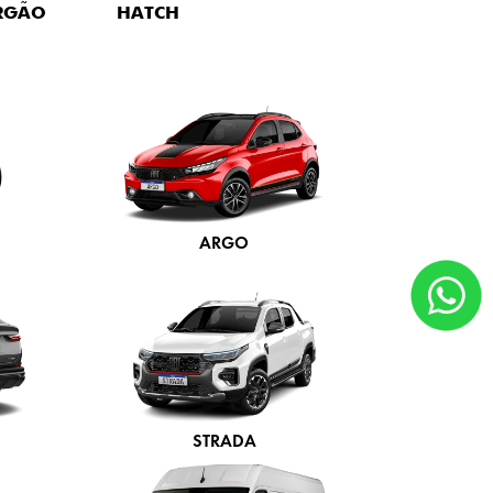
lano de seguro disponibilizado pela nossa concessionária.
s em contato rapidamente.