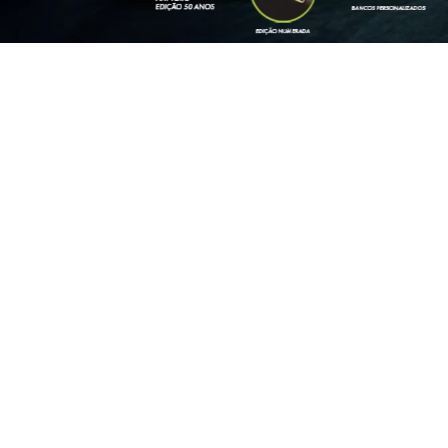
PULSE
Pulse Drive 1.3 MT Flex 4P
2026
A
O
templates.template-01.components.carousel.texts.c
PULSE DRIVE MT 1.0
2026
A PARTIR DE R$ 99.900,00