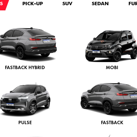
SEGURO
Proteja seu Fiat com o p
SAIBA MAIS
FALE CONOSCO
rmações, por favor, preencha o formulário abaixo que entraremo