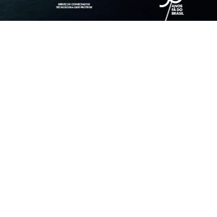
OFERTAS FIAT
PULSE
PULSE
Pulse Audace Turbo 200
Pulse Drive 1.3 AT Flex 
Hybrid Flex AT 4P 2026
2026
PULSE HIBRIDO 2026
PULSE DRIVE 1.3
AUTOMÁTICO 202
 PARTIR DE R$ 121.990,00
(COM USADO NA TROCA)
ENTRADA + 36X DE R
U ENTRADA + PARCELAS
1.899,00 TX 0,99
DE R$ 1.499,00.
ontrol_prev