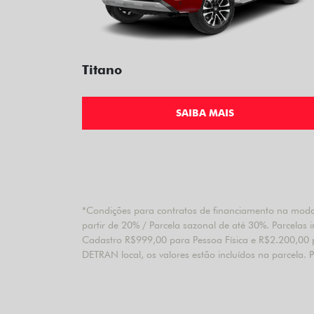
Titano
SAIBA MAIS
*Condições para contratos de financiamento na modali
partir de 20% / Parcela sazonal de até 30%. Parcelas
Cadastro R$999,00 para Pessoa Física e R$2.200,00 pa
DETRAN local, os valores estão incluídos na parcela. 