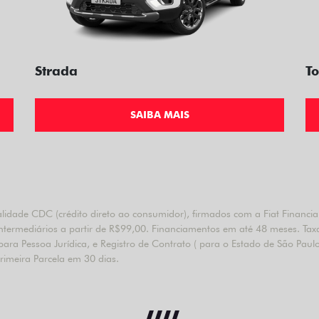
Strada
To
SAIBA MAIS
dade CDC (crédito direto ao consumidor), firmados com a Fiat Financiame
 intermediários a partir de R$99,00. Financiamentos em até 48 meses. Tax
ra Pessoa Jurídica, e Registro de Contrato ( para o Estado de São Paulo
Primeira Parcela em 30 dias.