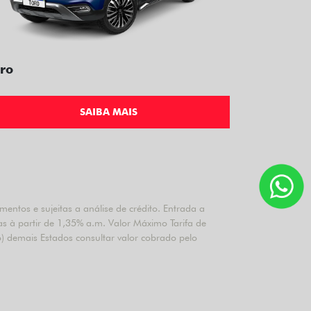
ro
SAIBA MAIS
ntos e sujeitas a análise de crédito. Entrada a
as à partir de 1,35% a.m. Valor Máximo Tarifa de
) demais Estados consultar valor cobrado pelo