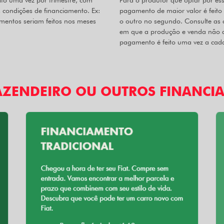
ito uma vez por trimestre, com
Para o produtor que optar por ess
s condições de financiamento. Ex:
pagamento de maior valor é feito
amentos seriam feitos nos meses
o outro no segundo. Consulte as 
em que a produção e venda não d
pagamento é feito uma vez a cada
AZENDEIRO OU OUTROS FINANCI