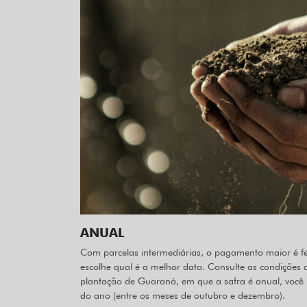
ANUAL
Com parcelas intermediárias, o pagamento maior é fe
escolhe qual é a melhor data. Consulte as condições
plantação de Guaraná, em que a safra é anual, você 
do ano (entre os meses de outubro e dezembro).