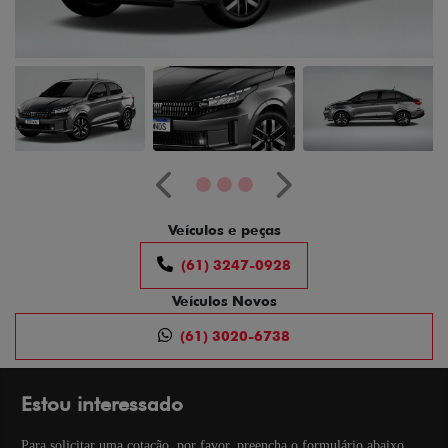
Anterior
Próximo
Veículos e peças
(61) 3247-0928
Veículos Novos
(61) 3020-6738
Estou interessado
Para solicitar uma cotação, por favor, preencha o formulário abaixo