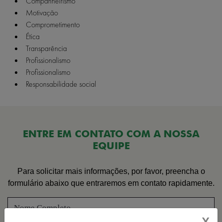
Companheirismo
Motivação
Comprometimento
Ética
Transparência
Profissionalismo
Profissionalismo
Responsabilidade social
ENTRE EM CONTATO COM A NOSSA
EQUIPE
Para solicitar mais informações, por favor, preencha o
formulário abaixo que entraremos em contato rapidamente.
X