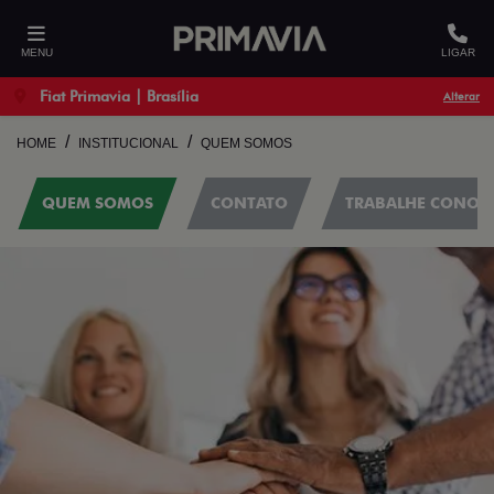
MENU
LIGAR
Fiat Primavia | Brasília
Alterar
HOME
INSTITUCIONAL
QUEM SOMOS
QUEM SOMOS
CONTATO
TRABALHE CONOS