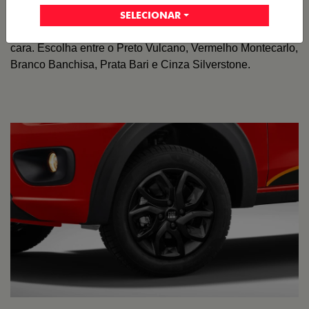
Cinco opções de cores
SELECIONAR
O Fiat Mobi tem sempre uma opção de cor que é a sua
cara. Escolha entre o Preto Vulcano, Vermelho Montecarlo,
Branco Banchisa, Prata Bari e Cinza Silverstone.