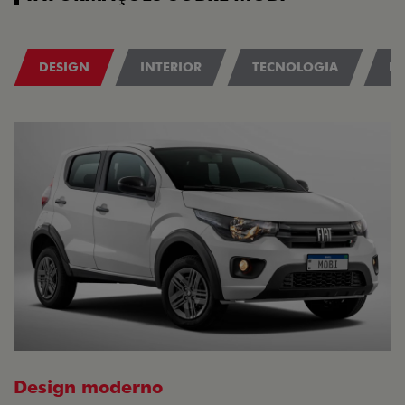
DESIGN
INTERIOR
TECNOLOGIA
P
Design moderno