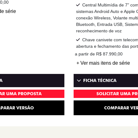
90,00
Central Multimídia de 7" co
de série
sistemas Android Auto e Apple 
conexão Wireless, Volante mult
Bluetooth, Entrada USB, Siste
reconhecimento de voz
Chave canivete com teleco
abertura e fechamento das port
a partir de R$ 87.990,00
+ Ver mais itens de série
A
FICHA TÉCNICA
TAR UMA PROPOSTA
SOLICITAR UMA P
PARAR VERSÃO
COMPARAR VE