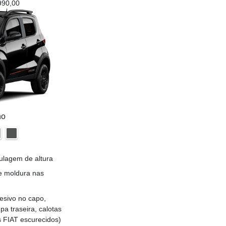
990,00
no
ulagem de altura
 e moldura nas
esivo no capo,
pa traseira, calotas
s FIAT escurecidos)