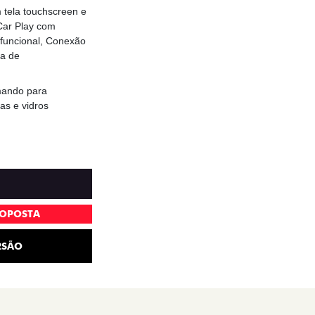
m tela touchscreen e
Car Play com
ifuncional, Conexão
ma de
mando para
as e vidros
ROPOSTA
RSÃO