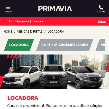
MENU
LIGAR
Fiat Primavia | Formosa
Alterar
HOME
VENDAS DIRETAS
LOCADORA
LOCADORA
CNPJ E MICROEMPRESÁRIO
PRO
LOCADORA
Conte com a experiência da Fiat para encontrar as melhores soluções