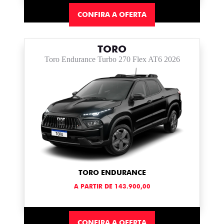
CONFIRA A OFERTA
TORO
Toro Endurance Turbo 270 Flex AT6 2026
TORO ENDURANCE
A PARTIR DE 143.900,00
CONFIRA A OFERTA