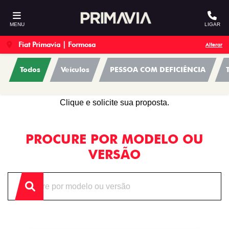
MENU
LIGAR
Fiat Primavia | Formosa
Alterar
Todos
Veículos
PESSOA COM DEFICIÊNCIA
OFERTAS
Clique e solicite sua proposta.
PROCURE POR MODELO OU
VERSÃO