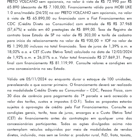
PRETO VOLCANO sem opcionais, no valor à vista de R$ 72.990 por R$
65.890 (desconto de R$ 7.100,00). Financiamento válido para MOBI LIKE
1.0 ano/modelo [24/25] na cor PRETO VOLCANO sem opcionais, no valor
à vista de R$ 65.890,00 ou financiado com a Fiat Financiamentos em
CDC (Crédito Direto ao Consumidor) com entrada de R$ R$ 37.968
(57,67%) e saldo em 60 prestações de R$ 899,00. Taxa de Registro de
contrato base Estado de SP no valor de R$ 303,00 e tarifa de cadastro
para início do relacionamento no valor de R$ 930,00 + IOF no valor de
R$ 1.290,00 inclusos no total financiado. Taxa de juros de 1,39% a.m. e
18,02% a.a. e CET (Custo Efetivo Total) calculado na data de 12/03/2024
de 1,92% a.m. e 26,01% a.a. Valor total financiado R$ 27.869,31. Preço
final com financiamento R$ 81.119,99. Consulte valores e condições em
uma concessionária no seu Estado.
Válido até 05/11/2024 ou enquanto durar o estoque de 100 unidades,
prevalecendo o que ocorrer primeiro. O financiamento deverá ser realizado
na modalidade Crédito Direto ao Consumidor – CDC, Pessoa Física, com
30 dias de carência para pagamento da 1ª parcela e será acrescido o
valor das tarifas, custos e impostos (I.O.F.). Todas as propostas estarão
sujeitas à aprovação de crédito pela Fiat Financiamentos. Consulte as
condições gerais, tarifa, taxa de juros, encargos e o Custo Efetivo Total
(CET) do financiamento antes da contratação em qualquer uma das
concessionárias participantes. Todas as ações divulgadas acima não
contemplam veículos adquiridos por meio de modalidades de vendas
diretas, incluindo, mas sem se limitar a: produtor rural, PcD, frota, taxista,