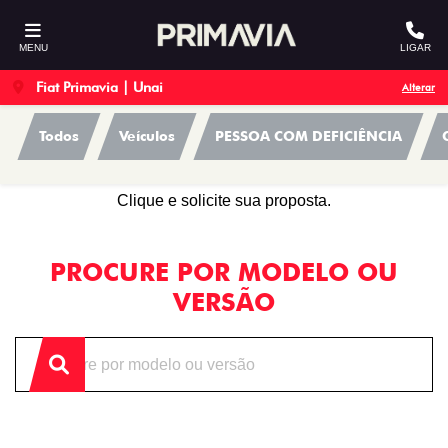
MENU
LIGAR
Fiat Primavia | Unai
Alterar
Todos
Veículos
PESSOA COM DEFICIÊNCIA
OFERTAS
Clique e solicite sua proposta.
PROCURE POR MODELO OU
VERSÃO