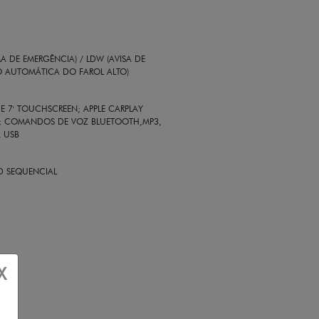
 DE EMERGÊNCIA) / LDW (AVISA DE
O AUTOMÁTICA DO FAROL ALTO)
E 7' TOUCHSCREEN; APPLE CARPLAY
SS; COMANDOS DE VOZ BLUETOOTH,MP3,
A USB
ED SEQUENCIAL
X