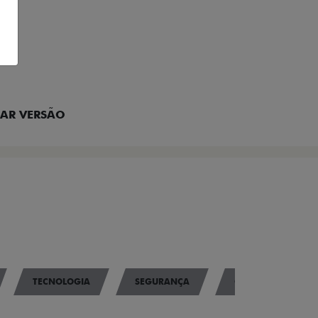
EM CONTATO
AR VERSÃO
TECNOLOGIA
SEGURANÇA
CONNECT////ME