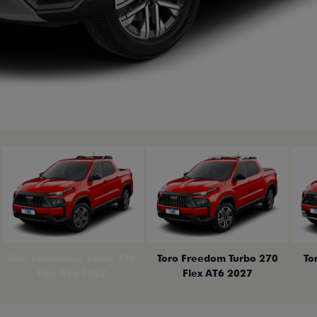
Anterior
Toro Endurance Turbo 270
Toro Freedom Turbo 270
To
Flex AT6 2027
Flex AT6 2027