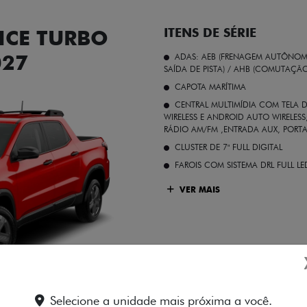
CE TURBO
ITENS DE SÉRIE
027
ADAS: AEB (FRENAGEM AUTÔNOMA
SAÍDA DE PISTA) / AHB (COMUTAÇÃ
CAPOTA MARÍTIMA
CENTRAL MULTIMÍDIA COM TELA D
WIRELESS E ANDROID AUTO WIRELE
RÁDIO AM/FM ,ENTRADA AUX, PORT
CLUSTER DE 7" FULL DIGITAL
FAROIS COM SISTEMA DRL FULL L
VER MAIS
Vermelho Colorado
Selecione a unidade mais próxima a você.