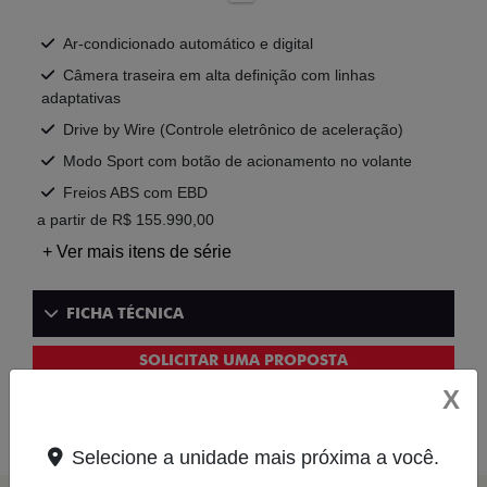
Ar-condicionado automático e digital
Câmera traseira em alta definição com linhas
adaptativas
Drive by Wire (Controle eletrônico de aceleração)
Modo Sport com botão de acionamento no volante
Freios ABS com EBD
a partir de R$ 155.990,00
+ Ver mais itens de série
FICHA TÉCNICA
SOLICITAR UMA PROPOSTA
X
COMPARAR VERSÃO
Selecione a unidade mais próxima a você.