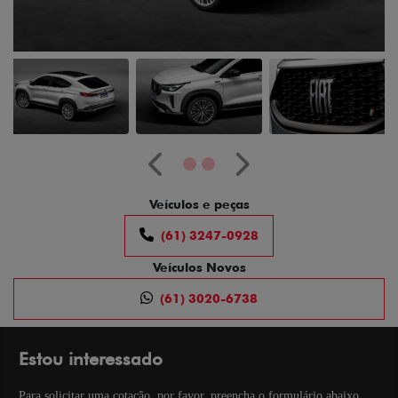
Anterior
Próximo
Veículos e peças
(61) 3247-0928
Veículos Novos
(61) 3020-6738
Estou interessado
Para solicitar uma cotação, por favor, preencha o formulário abaixo