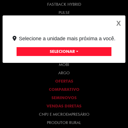
FASTBACK HYBRID
PULSE
FASTBACK
X
CRONOS
NOVA FIORINO
Selecione a unidade mais próxima a você.
SCUDO
SELECIONAR
NOVO DUCATO
MOBI
ARGO
OFERTAS
COMPARATIVO
SEMINOVOS
VENDAS DIRETAS
CNPJ E MICROEMPRESÁRIO
PRODUTOR RURAL