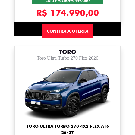
CNPJ E MICROEMPRESÁRIO
R$ 174.990,00
CONFIRA A OFERTA
TORO
Toro Ultra Turbo 270 Flex 2026
TORO ULTRA TURBO 270 4X2 FLEX AT6
26/27