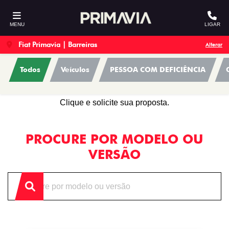
MENU
LIGAR
Fiat Primavia | Barreiras
Alterar
Todos
Veículos
PESSOA COM DEFICIÊNCIA
OFERTAS
Clique e solicite sua proposta.
PROCURE POR MODELO OU
VERSÃO