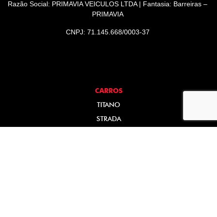
Razão Social: PRIMAVIA VEICULOS LTDA | Fantasia: Barreiras –
PRIMAVIA
CNPJ: 71.145.668/0003-37
CARROS
TITANO
STRADA
TORO
FASTBACK HYBRID
PULSE
FASTBACK
CRONOS
NOVA FIORINO
SCUDO