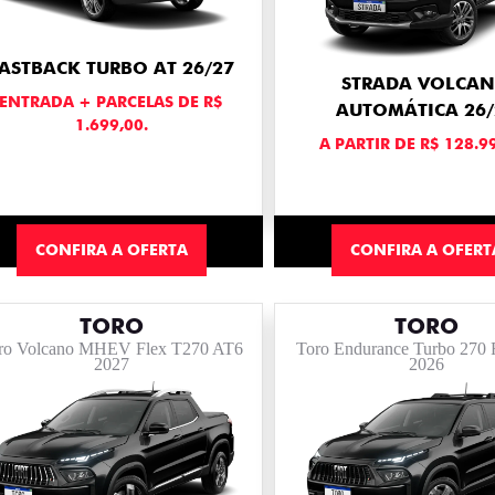
ASTBACK TURBO AT 26/27
STRADA VOLCA
ENTRADA + PARCELAS DE R$
AUTOMÁTICA 26/
1.699,00.
A PARTIR DE R$ 128.9
CONFIRA A OFERTA
CONFIRA A OFERT
TORO
TORO
ro Volcano MHEV Flex T270 AT6
Toro Endurance Turbo 270 
2027
2026