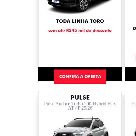
TODA LINHA TORO
D
com até R$45 mil de desconto
CONFIRA A OFERTA
PULSE
Pulse Audace Turbo 200 Hybrid Flex
F
AT 4P 25/26