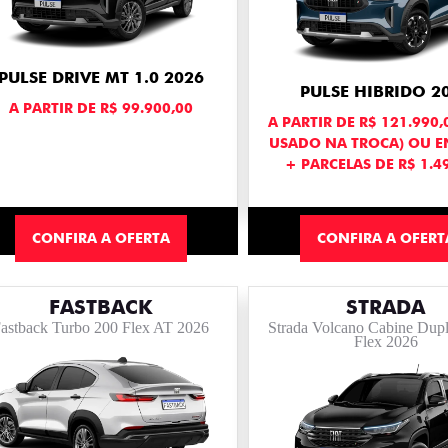
PULSE DRIVE MT 1.0 2026
PULSE HIBRIDO 2
A PARTIR DE R$ 99.900,00
A PARTIR DE R$ 121.990
USADO NA TROCA) OU 
+ PARCELAS DE R$ 1.49
CONFIRA A OFERTA
CONFIRA A OFERT
FASTBACK
STRADA
astback Turbo 200 Flex AT 2026
Strada Volcano Cabine Dupl
Flex 2026