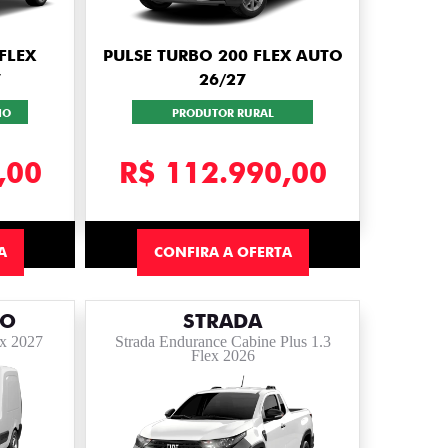
FLEX
PULSE TURBO 200 FLEX AUTO
7
26/27
IO
PRODUTOR RURAL
,00
R$ 112.990,00
A
CONFIRA A OFERTA
NO
STRADA
ex 2027
Strada Endurance Cabine Plus 1.3
Flex 2026