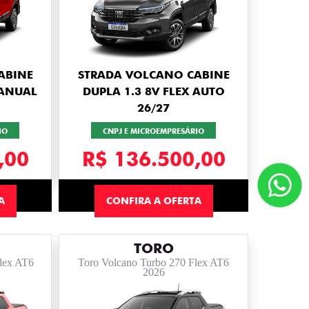
ABINE
STRADA VOLCANO CABINE
MANUAL
DUPLA 1.3 8V FLEX AUTO
26/27
IO
CNPJ E MICROEMPRESÁRIO
,00
R$ 136.500,00
A
CONFIRA A OFERTA
TORO
lex AT6
Toro Volcano Turbo 270 Flex AT6
2026