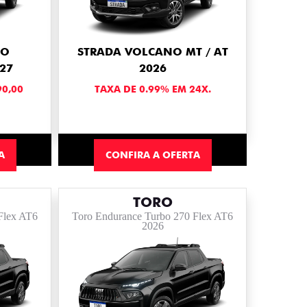
NO
STRADA VOLCANO MT / AT
27
2026
90,00
TAXA DE 0.99% EM 24X.
A
CONFIRA A OFERTA
TORO
Flex AT6
Toro Endurance Turbo 270 Flex AT6
2026