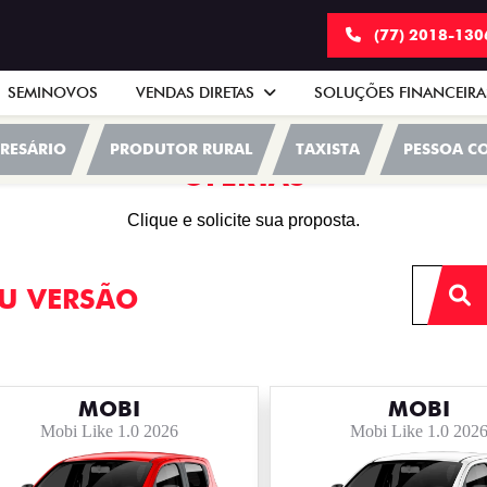
(77) 2018-13
SEMINOVOS
VENDAS DIRETAS
SOLUÇÕES FINANCEIR
RESÁRIO
PRODUTOR RURAL
TAXISTA
PESSOA CO
OFERTAS
Clique e solicite sua proposta.
U VERSÃO
MOBI
MOBI
Mobi Like 1.0 2026
Mobi Like 1.0 202