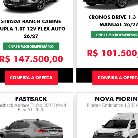
CRONOS DRIVE 1.3 
STRADA RANCH CABINE
MANUAL 26/2
UPLA 1.0T 12V FLEX AUTO
CNPJ E MICROEMPRESÁR
26/27
CNPJ E MICROEMPRESÁRIO
R$ 101.500
R$ 147.500,00
CONFIRA A OFERTA
CONFIRA A OFERT
FASTBACK
NOVA FIORI
astback Audace Turbo 200 Hybrid
Fiorino Endurance 1.3 Fl
Flex AT 2026