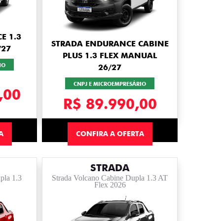
E 1.3
STRADA ENDURANCE CABINE
/27
PLUS 1.3 FLEX MANUAL
IO
26/27
CNPJ E MICROEMPRESÁRIO
,00
R$ 89.990,00
A
CONFIRA A OFERTA
STRADA
pla 1.3
Strada Volcano Cabine Dupla 1.3 AT
Flex 2026