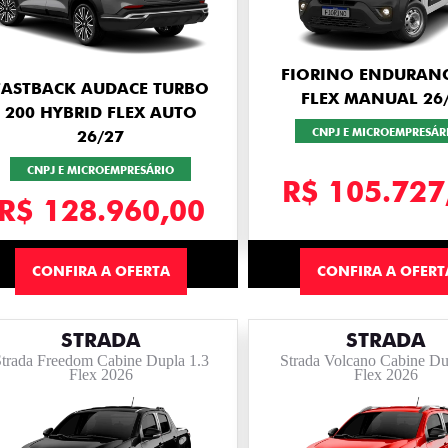
FIORINO ENDURANC
FASTBACK AUDACE TURBO
FLEX MANUAL 26
200 HYBRID FLEX AUTO
CNPJ E MICROEMPRESÁR
26/27
CNPJ E MICROEMPRESÁRIO
R$ 105.727
R$ 128.960,00
CONFIRA A OFERTA
CONFIRA A OFERT
STRADA
STRADA
trada Freedom Cabine Dupla 1.3
Strada Volcano Cabine Du
Flex 2026
Flex 2026