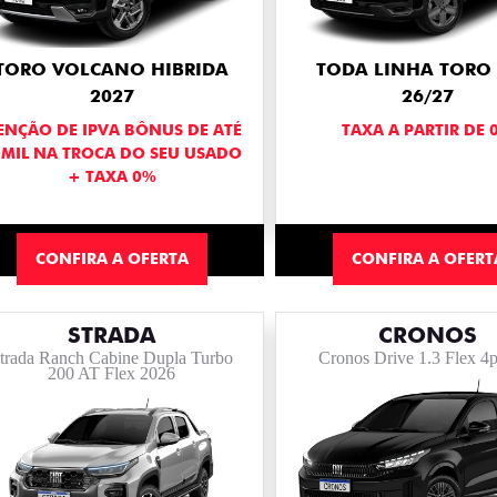
TORO VOLCANO HIBRIDA
TODA LINHA TORO 
2027
26/27
ENÇÃO DE IPVA BÔNUS DE ATÉ
TAXA A PARTIR DE 
0MIL NA TROCA DO SEU USADO
+ TAXA 0%
CONFIRA A OFERTA
CONFIRA A OFERT
STRADA
CRONOS
trada Ranch Cabine Dupla Turbo
Cronos Drive 1.3 Flex 4
200 AT Flex 2026