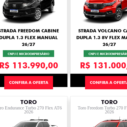
STRADA FREEDOM CABINE
STRADA VOLCANO C
DUPLA 1.3 FLEX MANUAL
DUPLA 1.3 8V FLEX 
26/27
26/27
CNPJ E MICROEMPRESÁRIO
CNPJ E MICROEMPRESÁR
R$ 113.990,00
R$ 131.000
CONFIRA A OFERTA
CONFIRA A OFERT
TORO
TORO
ro Endurance Turbo 270 Flex AT6
Toro Freedom Turbo 270 F
2026
2026