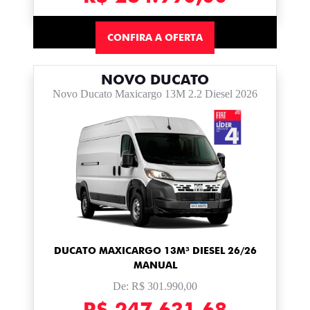
CONFIRA A OFERTA
NOVO DUCATO
Novo Ducato Maxicargo 13M 2.2 Diesel 2026
DUCATO MAXICARGO 13M³ DIESEL 26/26
MANUAL
De: R$ 301.990,00
R$ 247.631,68