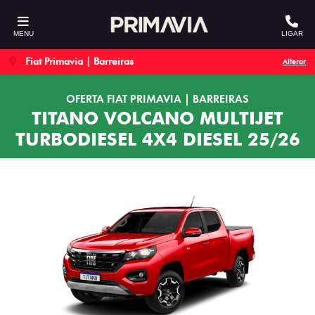
MENU
LIGAR
Fiat Primavia | Barreiras
Alterar
OFERTA FIAT PRIMAVIA | BARREIRAS
TITANO VOLCANO MULTIJET
TURBODIESEL 4X4 DIESEL 25/26