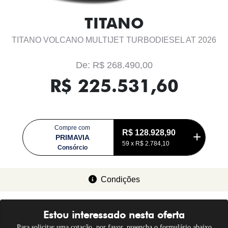
TITANO
TITANO VOLCANO MULTIJET TURBODIESEL AT 2026
De: R$ 268.490,00
R$ 225.531,60
Compre com
R$ 128.928,90
PRIMAVIA
59 x
R$ 2.784,10
Consórcio
Condições
Estou interessado nesta oferta
Para solicitar uma cotação, por favor, preencha o formulário abaixo