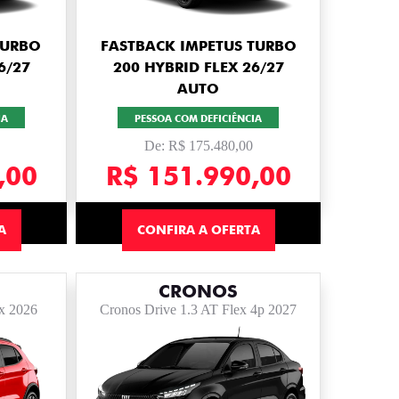
TURBO
FASTBACK IMPETUS TURBO
6/27
200 HYBRID FLEX 26/27
AUTO
IA
PESSOA COM DEFICIÊNCIA
De: R$ 175.480,00
,00
R$ 151.990,00
A
CONFIRA A OFERTA
CRONOS
ex 2026
Cronos Drive 1.3 AT Flex 4p 2027