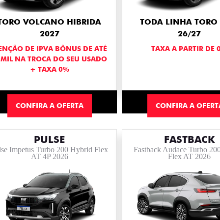
TORO VOLCANO HIBRIDA
TODA LINHA TORO 
2027
26/27
ENÇÃO DE IPVA BÔNUS DE ATÉ
TAXA A PARTIR DE 
0MIL NA TROCA DO SEU USADO
+ TAXA 0%
CONFIRA A OFERTA
CONFIRA A OFERT
PULSE
FASTBACK
lse Impetus Turbo 200 Hybrid Flex
Fastback Audace Turbo 20
AT 4P 2026
Flex AT 2026