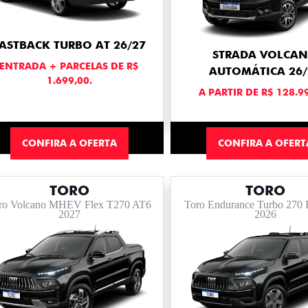
ASTBACK TURBO AT 26/27
STRADA VOLCA
ENTRADA + PARCELAS DE R$
AUTOMÁTICA 26/
1.699,00.
A PARTIR DE R$ 128.9
CONFIRA A OFERTA
CONFIRA A OFERT
TORO
TORO
ro Volcano MHEV Flex T270 AT6
Toro Endurance Turbo 270 
2027
2026