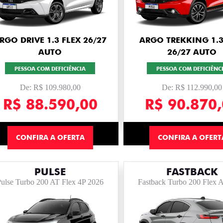
RGO DRIVE 1.3 FLEX 26/27
ARGO TREKKING 1.3
AUTO
26/27 AUTO
PESSOA COM DEFICIÊNCIA
PESSOA COM DEFICIÊNC
De: R$ 109.980,00
De: R$ 112.990,00
R$ 88.590,00
R$ 90.870
CONFIRA A OFERTA
CONFIRA A OFERT
PULSE
FASTBACK
ulse Turbo 200 AT Flex 4P 2026
Fastback Turbo 200 Flex 