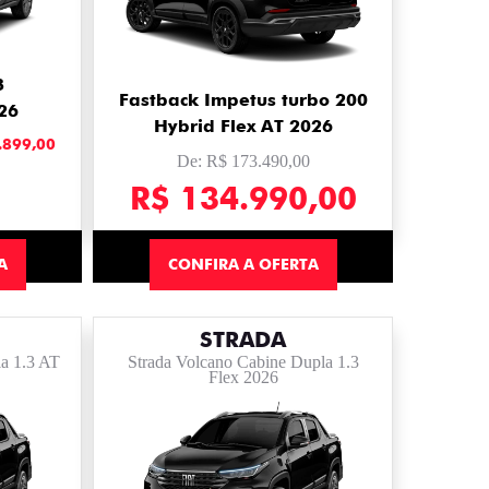
3
Fastback Impetus turbo 200
26
Hybrid Flex AT 2026
.899,00
De: R$ 173.490,00
R$ 134.990,00
A
CONFIRA A OFERTA
STRADA
a 1.3 AT
Strada Volcano Cabine Dupla 1.3
Flex 2026