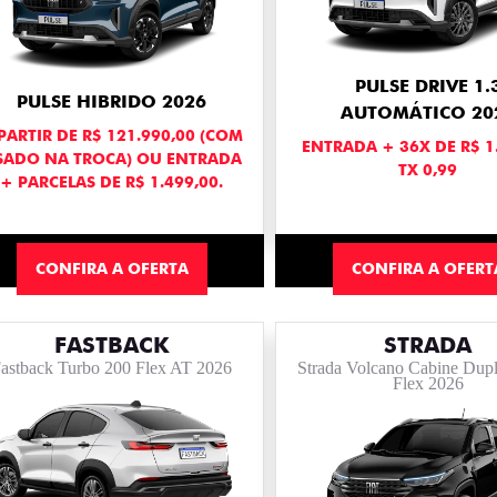
PULSE DRIVE 1.
PULSE HIBRIDO 2026
AUTOMÁTICO 20
PARTIR DE R$ 121.990,00 (COM
ENTRADA + 36X DE R$ 1
SADO NA TROCA) OU ENTRADA
TX 0,99
+ PARCELAS DE R$ 1.499,00.
CONFIRA A OFERTA
CONFIRA A OFERT
FASTBACK
STRADA
astback Turbo 200 Flex AT 2026
Strada Volcano Cabine Dupl
Flex 2026