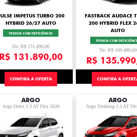
PULSE IMPETUS TURBO 200
FASTBACK AUDACE 
HYBRID 26/27 AUTO
200 HYBRID FLEX 2
AUTO
PESSOA COM DEFICIÊNCIA
PESSOA COM DEFICIÊNC
De: R$ 151.490,00
De: R$ 169.480,00
R$ 131.890,00
R$ 135.990
CONFIRA A OFERTA
CONFIRA A OFERT
ARGO
ARGO
Argo Drive 1.3 AT Flex 2026
Argo Trekking 1.3 AT Fl