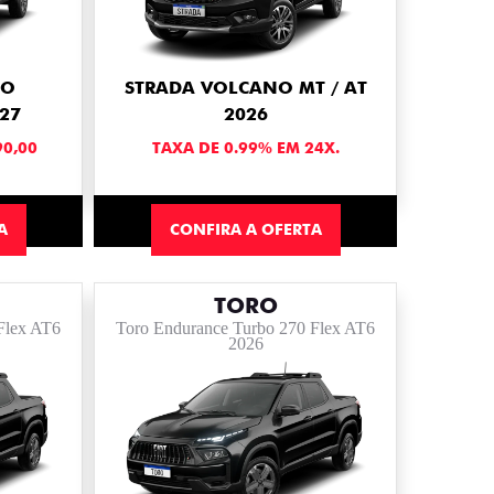
NO
STRADA VOLCANO MT / AT
27
2026
90,00
TAXA DE 0.99% EM 24X.
A
CONFIRA A OFERTA
TORO
Flex AT6
Toro Endurance Turbo 270 Flex AT6
2026