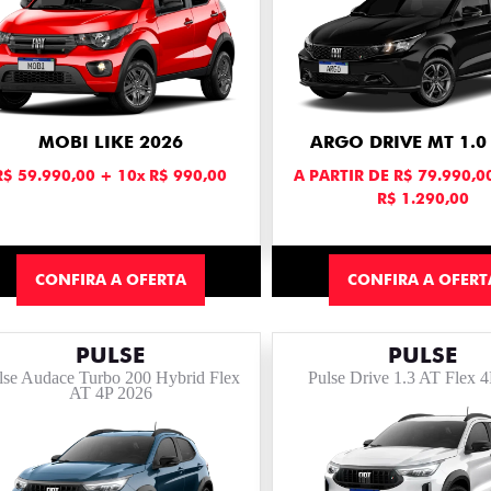
MOBI LIKE 2026
ARGO DRIVE MT 1.0
R$ 59.990,00 + 10x R$ 990,00
A PARTIR DE R$ 79.990,0
R$ 1.290,00
CONFIRA A OFERTA
CONFIRA A OFERT
PULSE
PULSE
lse Audace Turbo 200 Hybrid Flex
Pulse Drive 1.3 AT Flex 
AT 4P 2026