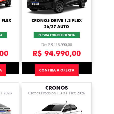
 FLEX
CRONOS DRIVE 1.3 FLEX
26/27 AUTO
IA
PESSOA COM DEFICIÊNCIA
De: R$ 118.990,00
,00
R$ 94.990,00
A
CONFIRA A OFERTA
CRONOS
AT 2026
Cronos Precision 1.3 AT Flex 2026