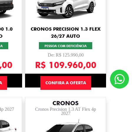
0 1.0
CRONOS PRECISION 1.3 FLEX
O
26/27 AUTO
IA
PESSOA COM DEFICIÊNCIA
De: R$ 125.990,00
,00
R$ 109.960,00
A
CONFIRA A OFERTA
CRONOS
4p 2027
Cronos Precision 1.3 AT Flex 4p
2027