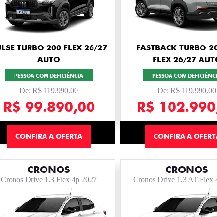
LSE TURBO 200 FLEX 26/27
FASTBACK TURBO 20
AUTO
FLEX 26/27 AUT
PESSOA COM DEFICIÊNCIA
PESSOA COM DEFICIÊNC
De: R$ 119.990,00
De: R$ 119.990,00
R$ 99.890,00
R$ 102.990
CONFIRA A OFERTA
CONFIRA A OFERT
CRONOS
CRONOS
Cronos Drive 1.3 Flex 4p 2027
Cronos Drive 1.3 AT Flex 