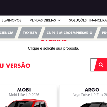
SEMINOVOS
VENDAS DIRETAS
SOLUÇÕES FINANCEIR
CIÊNCIA
TAXISTA
CNPJ E MICROEMPRESÁRIO
PR
OFERTAS
Clique e solicite sua proposta.
U VERSÃO
MOBI
ARGO
Mobi Like 1.0 2026
Argo Drive 1.0 Flex 2