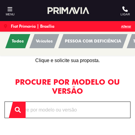
MENU
LIGAR
Fiat Primavia | Brasília
Alterar
Todos
Veículos
PESSOA COM DEFICIÊNCIA
OFERTAS
Clique e solicite sua proposta.
PROCURE POR MODELO OU
VERSÃO