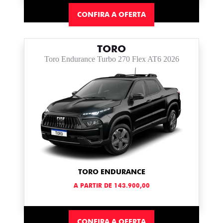
CONFIRA A OFERTA
TORO
Toro Endurance Turbo 270 Flex AT6 2026
TORO ENDURANCE
A PARTIR DE 143.900,00
CONFIRA A OFERTA