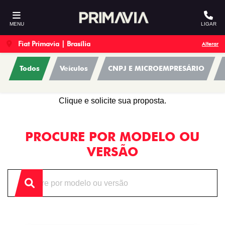
MENU
LIGAR
Fiat Primavia | Brasília
Alterar
Todos
Veículos
CNPJ E MICROEMPRESÁRIO
OFERTAS
Clique e solicite sua proposta.
PROCURE POR MODELO OU
VERSÃO