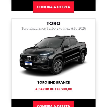
CONFIRA A OFERTA
TORO
Toro Endurance Turbo 270 Flex AT6 2026
TORO ENDURANCE
A PARTIR DE 143.900,00
CONFIRA A OFERTA