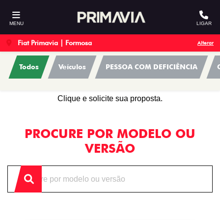
MENU
LIGAR
Fiat Primavia | Formosa
Alterar
Todos
Veículos
PESSOA COM DEFICIÊNCIA
OFERTAS
Clique e solicite sua proposta.
PROCURE POR MODELO OU
VERSÃO