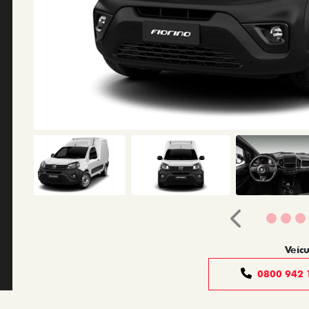
Anterior
Veícu
0800 942 