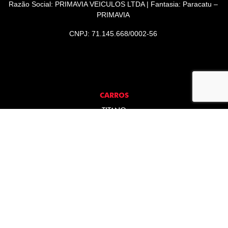
Razão Social: PRIMAVIA VEICULOS LTDA | Fantasia: Paracatu –
PRIMAVIA
CNPJ: 71.145.668/0002-56
CARROS
TITANO
STRADA
TORO
FASTBACK HYBRID
PULSE
FASTBACK
CRONOS
NOVA FIORINO
SCUDO