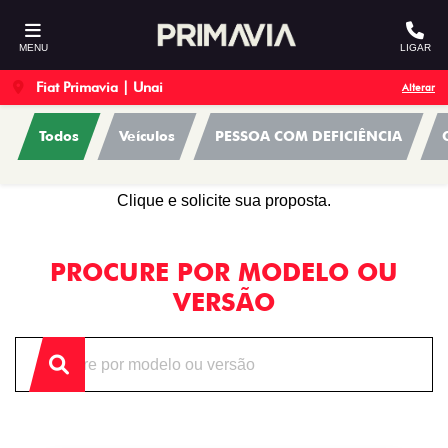
MENU
LIGAR
Fiat Primavia | Unai
Alterar
Todos
Veículos
PESSOA COM DEFICIÊNCIA
OFERTAS
Clique e solicite sua proposta.
PROCURE POR MODELO OU
VERSÃO