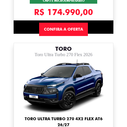
CNPJ E MICROEMPRESÁRIO
R$ 174.990,00
CONFIRA A OFERTA
TORO
Toro Ultra Turbo 270 Flex 2026
TORO ULTRA TURBO 270 4X2 FLEX AT6
26/27