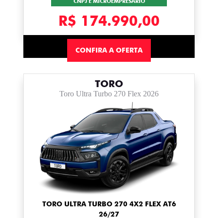
CNPJ E MICROEMPRESÁRIO
R$ 174.990,00
CONFIRA A OFERTA
TORO
Toro Ultra Turbo 270 Flex 2026
TORO ULTRA TURBO 270 4X2 FLEX AT6
26/27