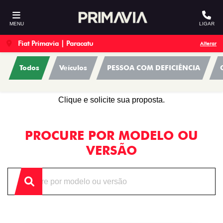
MENU
LIGAR
Fiat Primavia | Paracatu
Alterar
Todos
Veículos
PESSOA COM DEFICIÊNCIA
OFERTAS
Clique e solicite sua proposta.
PROCURE POR MODELO OU
VERSÃO