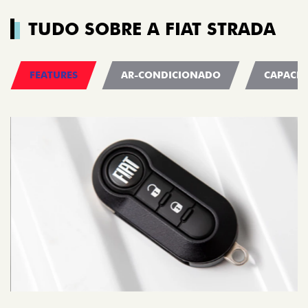
TUDO SOBRE A FIAT STRADA
FEATURES
AR-CONDICIONADO
CAPACID