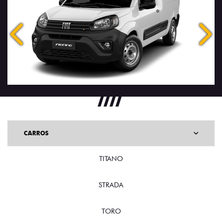
Anterior
Próx
CARROS
TITANO
STRADA
TORO