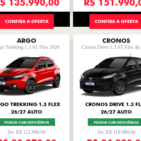
$ 135.990,00
R$ 151.990,
CONFIRA A OFERTA
CONFIRA A OFERTA
ARGO
CRONOS
go Trekking 1.3 AT Flex 2026
Cronos Drive 1.3 AT Flex 4p
GO TREKKING 1.3 FLEX
CRONOS DRIVE 1.3 F
26/27 AUTO
26/27 AUTO
PESSOA COM DEFICIÊNCIA
PESSOA COM DEFICIÊNCIA
De: R$ 112.990,00
De: R$ 118.990,00