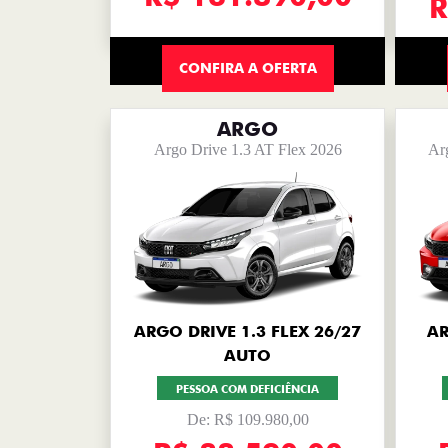
R
CONFIRA A OFERTA
ARGO
Argo Drive 1.3 AT Flex 2026
Ar
ARGO DRIVE 1.3 FLEX 26/27
AR
AUTO
PESSOA COM DEFICIÊNCIA
De: R$ 109.980,00