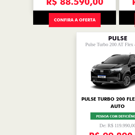
R$ 88.590,00
CONFIRA A OFERTA
PULSE
Pulse Turbo 200 AT Flex
PULSE TURBO 200 FLE
AUTO
PESSOA COM DEFICIÊN
De: R$ 119.990,0