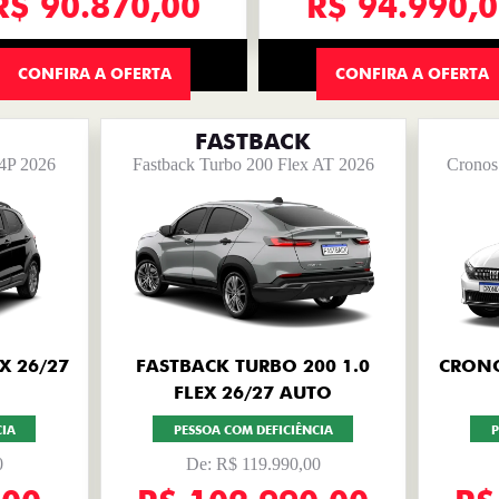
R$ 90.870,00
R$ 94.990,
CONFIRA A OFERTA
CONFIRA A OFERTA
FASTBACK
 4P 2026
Fastback Turbo 200 Flex AT 2026
Cronos 
X 26/27
FASTBACK TURBO 200 1.0
CRONO
FLEX 26/27 AUTO
CIA
PESSOA COM DEFICIÊNCIA
P
0
De: R$ 119.990,00