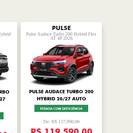
PULSE
Hybrid
Pulse Audace Turbo 200 Hybrid Flex
AT 4P 2026
PULSE AUDACE TURBO 200
URBO
HYBRID 26/27 AUTO
27
PESSOA COM DEFICIÊNCIA
De: R$ 137.990,00
R$ 119.590,00