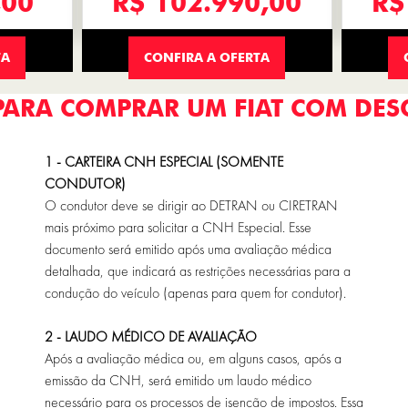
,00
R$ 102.990,00
R$
TA
CONFIRA A OFERTA
PARA COMPRAR UM FIAT COM DES
1 - CARTEIRA CNH ESPECIAL (SOMENTE
CONDUTOR)
O condutor deve se dirigir ao DETRAN ou CIRETRAN
mais próximo para solicitar a
CNH Especial. Esse
documento será emitido após uma avaliação médica
detalhada,
que indicará as restrições necessárias para a
condução do veículo (apenas para
quem for condutor).
2 - LAUDO MÉDICO DE AVALIAÇÃO
Após a avaliação médica ou, em alguns casos, após a
emissão da CNH, será emitido um laudo médico
necessário para os processos de isenção de impostos. Essa