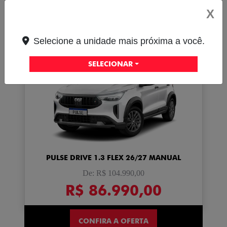
CONFIRA A OFERTA
X
PULSE
Selecione a unidade mais próxima a você.
Pulse Drive 1.3 MT Flex 4P 2026
SELECIONAR
PULSE DRIVE 1.3 FLEX 26/27 MANUAL
De: R$ 104.990,00
R$ 86.990,00
CONFIRA A OFERTA