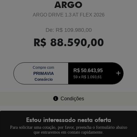
ARGO
ARGO DRIVE 1.3 AT FLEX 2026
De: R$ 109.980,00
R$ 88.590,00
Compre com
R$ 50.643,95
PRIMAVIA
59 x
R$ 1.093,61
Consórcio
Condições
Estou interessado nesta oferta
Para solicitar uma cotação, por favor, preencha o formulário abaixo
que entraremos em contato rapidamente.