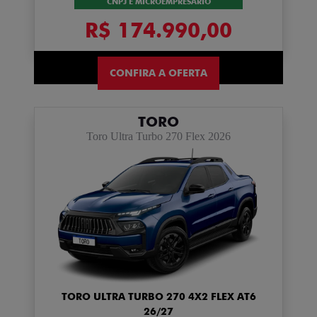
CNPJ E MICROEMPRESÁRIO
R$ 174.990,00
CONFIRA A OFERTA
TORO
Toro Ultra Turbo 270 Flex 2026
TORO ULTRA TURBO 270 4X2 FLEX AT6
26/27