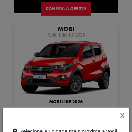
CONFIRA A OFERTA
MOBI
Mobi Like 1.0 2026
MOBI LIKE 2026
R$ 59.990,00 + 10x R$ 990,00
X
Selecione a unidade mais próxima a você.
CONFIRA A OFERTA