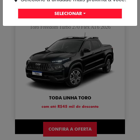
SELECIONAR
TORO
Toro Freedom Turbo 270 Flex AT6 2026
TODA LINHA TORO
com até R$45 mil de desconto
CONFIRA A OFERTA