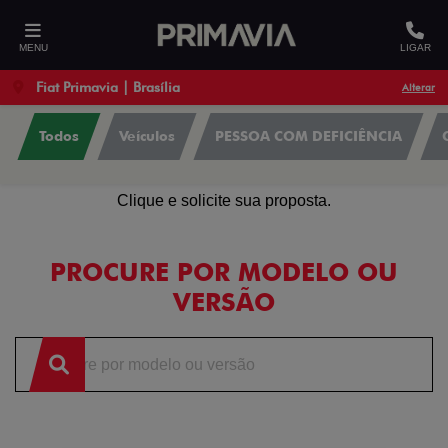
MENU
LIGAR
Fiat Primavia | Brasília
Alterar
Todos
Veículos
PESSOA COM DEFICIÊNCIA
OFERTAS
Clique e solicite sua proposta.
PROCURE POR MODELO OU
VERSÃO