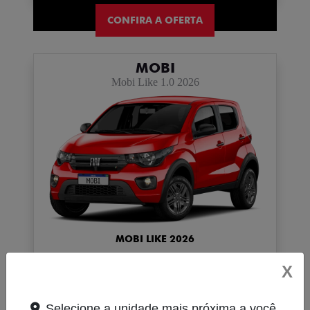
CONFIRA A OFERTA
MOBI
Mobi Like 1.0 2026
MOBI LIKE 2026
R$ 59.990,00 + 10x R$ 990,00
X
Selecione a unidade mais próxima a você.
CONFIRA A OFERTA