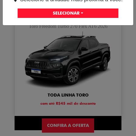
SELECIONAR
TORO
Toro Freedom Turbo 270 Flex AT6 2026
TODA LINHA TORO
com até R$45 mil de desconto
CONFIRA A OFERTA