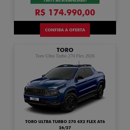
CNPJ E MICROEMPRESÁRIO
R$ 174.990,00
CONFIRA A OFERTA
TORO
Toro Ultra Turbo 270 Flex 2026
TORO ULTRA TURBO 270 4X2 FLEX AT6
26/27