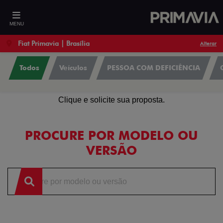
MENU
Fiat Primavia | Brasília
Alterar
Todos
Veículos
PESSOA COM DEFICIÊNCIA
OFERTAS
Clique e solicite sua proposta.
PROCURE POR MODELO OU
VERSÃO