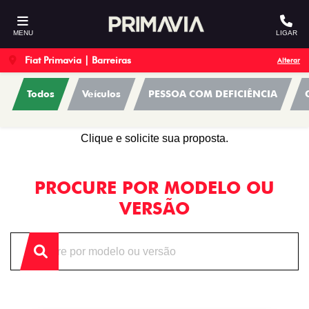
MENU
LIGAR
Fiat Primavia | Barreiras
Alterar
Todos
Veículos
PESSOA COM DEFICIÊNCIA
OFERTAS
Clique e solicite sua proposta.
PROCURE POR MODELO OU
VERSÃO