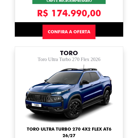
CNPJ E MICROEMPRESÁRIO
R$ 174.990,00
CONFIRA A OFERTA
TORO
Toro Ultra Turbo 270 Flex 2026
TORO ULTRA TURBO 270 4X2 FLEX AT6
26/27