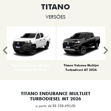
TITANO
VERSÕES
Anterior
P
Titano Endurance Multijet
Titano Volcano Multijet
Turbodiesel MT 2026
Turbodiesel AT 2026
TITANO ENDURANCE MULTIJET
TURBODIESEL MT 2026
a partir de R$ 238.490,00