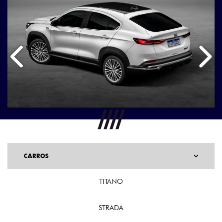
Anterior
Próx
CARROS
TITANO
STRADA