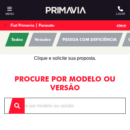
MENU
LIGAR
Fiat Primavia | Paracatu
Alterar
Todos
Veículos
PESSOA COM DEFICIÊNCIA
OFERTAS
Clique e solicite sua proposta.
PROCURE POR MODELO OU
VERSÃO