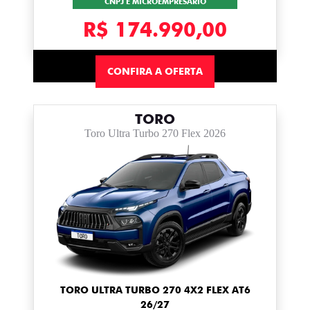
CNPJ E MICROEMPRESÁRIO
R$ 174.990,00
CONFIRA A OFERTA
TORO
Toro Ultra Turbo 270 Flex 2026
TORO ULTRA TURBO 270 4X2 FLEX AT6
26/27