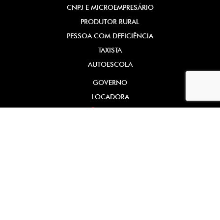
CNPJ E MICROEMPRESÁRIO
PRODUTOR RURAL
PESSOA COM DEFICIÊNCIA
TAXISTA
AUTOESCOLA
GOVERNO
LOCADORA
SOLUÇÕES FINANCEIRAS
SIMULADOR DE FINANCIAMENTO
PLANO FAZENDEIRO
CONSÓRCIO
SEGURO
PÓS-VENDAS
AGENDAR SERVIÇOS
PEÇAS E ACESSÓRIOS