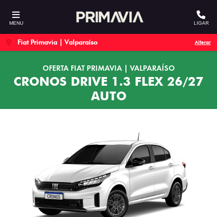
MENU
LIGAR
Fiat Primavia | Valparaíso
Alterar
OFERTA FIAT PRIMAVIA | VALPARAÍSO
CRONOS DRIVE 1.3 FLEX 26/27
AUTO