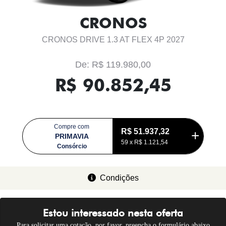
CRONOS
CRONOS DRIVE 1.3 AT FLEX 4P 2027
De: R$ 119.980,00
R$ 90.852,45
Compre com
R$ 51.937,32
PRIMAVIA
59 x
R$ 1.121,54
Consórcio
Condições
Estou interessado nesta oferta
Para solicitar uma cotação, por favor, preencha o formulário abaixo