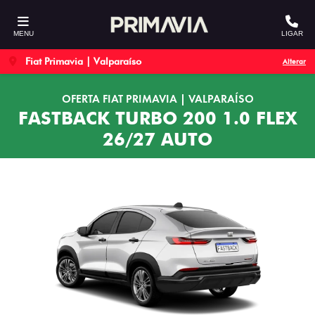
MENU
LIGAR
Fiat Primavia | Valparaíso
Alterar
OFERTA FIAT PRIMAVIA | VALPARAÍSO
FASTBACK TURBO 200 1.0 FLEX
26/27 AUTO