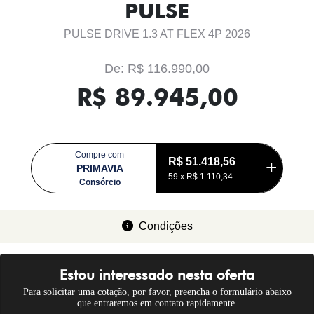
PULSE
PULSE DRIVE 1.3 AT FLEX 4P 2026
De: R$ 116.990,00
R$ 89.945,00
Compre com
R$ 51.418,56
PRIMAVIA
59 x
R$ 1.110,34
Consórcio
Condições
Estou interessado nesta oferta
Para solicitar uma cotação, por favor, preencha o formulário abaixo
que entraremos em contato rapidamente.