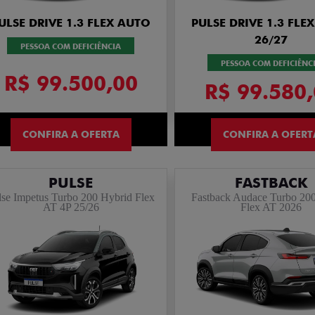
PULSE DRIVE 1.3 FLEX AUTO
PULSE DRIVE 1.3 FLE
26/27
PESSOA COM DEFICIÊNCIA
PESSOA COM DEFICIÊNC
R$ 99.500,00
R$ 99.580
CONFIRA A OFERTA
CONFIRA A OFERT
PULSE
FASTBACK
lse Impetus Turbo 200 Hybrid Flex
Fastback Audace Turbo 20
AT 4P 25/26
Flex AT 2026