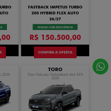
TURBO
FASTBACK IMPETUS TURBO
AUTO
200 HYBRID FLEX AUTO
26/27
IA
PESSOA COM DEFICIÊNCIA
,00
R$ 150.500,00
A
CONFIRA A OFERTA
TORO
x 2026
Toro Volcano Turbodiesel 4x4 AT9
2026