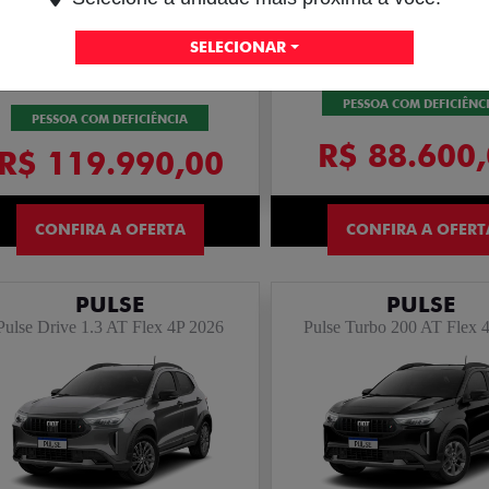
ARGO DRIVE 1.3 FLE
SELECIONAR
PULSE AUDACE TURBO 200
26/27
HYBRID AUTO 26/27
PESSOA COM DEFICIÊNC
PESSOA COM DEFICIÊNCIA
R$ 88.600
R$ 119.990,00
CONFIRA A OFERTA
CONFIRA A OFERT
PULSE
PULSE
Pulse Drive 1.3 AT Flex 4P 2026
Pulse Turbo 200 AT Flex 