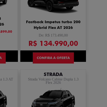
3
Fastback Impetus turbo 200
26
Hybrid Flex AT 2026
.899,00
De: R$ 173.490,00
R$ 134.990,00
A
CONFIRA A OFERTA
STRADA
a 1.3 AT
Strada Volcano Cabine Dupla 1.3
Flex 2026