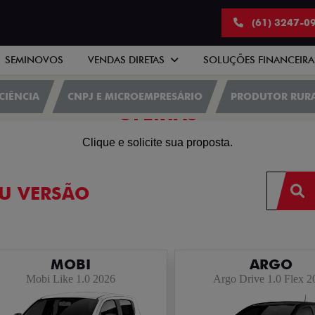
(61) 3247-0
SEMINOVOS
VENDAS DIRETAS
SOLUÇÕES FINANCEIR
CIÊNCIA
CNPJ E MICROEMPRESÁRIO
PRODUTOR RUR
OFERTAS
Clique e solicite sua proposta.
U VERSÃO
MOBI
ARGO
Mobi Like 1.0 2026
Argo Drive 1.0 Flex 2