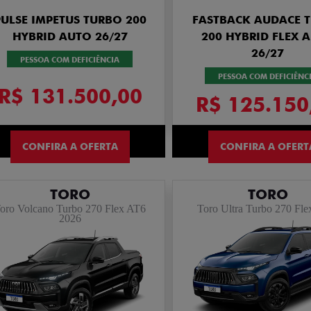
PULSE IMPETUS TURBO 200
FASTBACK AUDACE 
HYBRID AUTO 26/27
200 HYBRID FLEX 
26/27
PESSOA COM DEFICIÊNCIA
PESSOA COM DEFICIÊNC
R$ 131.500,00
R$ 125.150
CONFIRA A OFERTA
CONFIRA A OFERT
TORO
TORO
oro Volcano Turbo 270 Flex AT6
Toro Ultra Turbo 270 Fle
2026