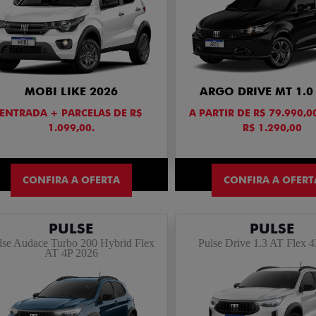
MOBI LIKE 2026
ARGO DRIVE MT 1.0
ENTRADA + PARCELAS DE R$
A PARTIR DE R$ 79.990,0
1.099,00.
R$ 1.290,00
CONFIRA A OFERTA
CONFIRA A OFERT
PULSE
PULSE
lse Audace Turbo 200 Hybrid Flex
Pulse Drive 1.3 AT Flex 
AT 4P 2026