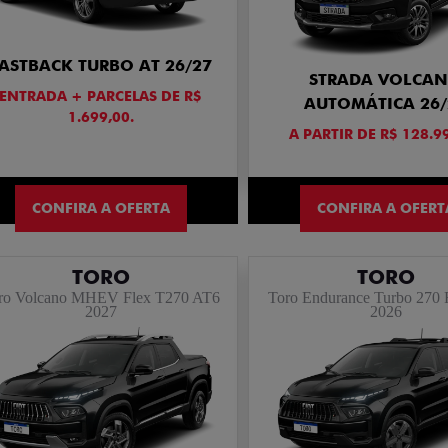
ASTBACK TURBO AT 26/27
STRADA VOLCA
ENTRADA + PARCELAS DE R$
AUTOMÁTICA 26/
1.699,00.
A PARTIR DE R$ 128.9
CONFIRA A OFERTA
CONFIRA A OFERT
TORO
TORO
ro Volcano MHEV Flex T270 AT6
Toro Endurance Turbo 270 
2027
2026