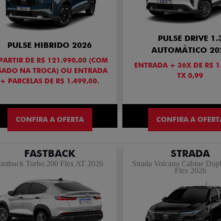
PULSE DRIVE 1.
PULSE HIBRIDO 2026
AUTOMÁTICO 20
PARTIR DE R$ 121.990,00 (COM
ENTRADA + 36X DE R$ 1
SADO NA TROCA) OU ENTRADA
TX 0,99
+ PARCELAS DE R$ 1.499,00.
CONFIRA A OFERTA
CONFIRA A OFERT
FASTBACK
STRADA
astback Turbo 200 Flex AT 2026
Strada Volcano Cabine Dupl
Flex 2026