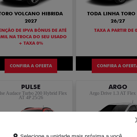
TORO VOLCANO HIBRIDA
TODA LINHA TORO 
2027
26/27
ENÇÃO DE IPVA BÔNUS DE ATÉ
TAXA A PARTIR DE 
0MIL NA TROCA DO SEU USADO
+ TAXA 0%
CONFIRA A OFERTA
CONFIRA A OFERT
PULSE
ARGO
lse Audace Turbo 200 Hybrid Flex
Argo Drive 1.3 AT Flex
AT 4P 25/26
Selecione a unidade mais próxima a você.