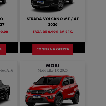
NO
STRADA VOLCANO MT / AT
27
2026
90,00
TAXA DE 0.99% EM 24X.
A
CONFIRA A OFERTA
MOBI
Flex AT6
Mobi Like 1.0 2026