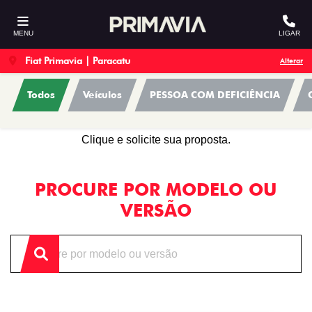
MENU
LIGAR
Fiat Primavia | Paracatu
Alterar
Todos
Veículos
PESSOA COM DEFICIÊNCIA
OFERTAS
Clique e solicite sua proposta.
PROCURE POR MODELO OU
VERSÃO