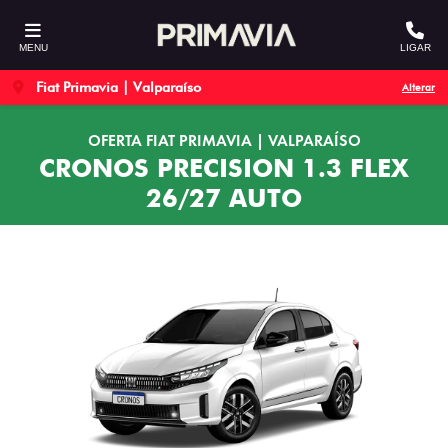
MENU
LIGAR
Fiat Primavia | Valparaíso
Alterar
OFERTA FIAT PRIMAVIA | VALPARAÍSO
CRONOS PRECISION 1.3 FLEX
26/27 AUTO