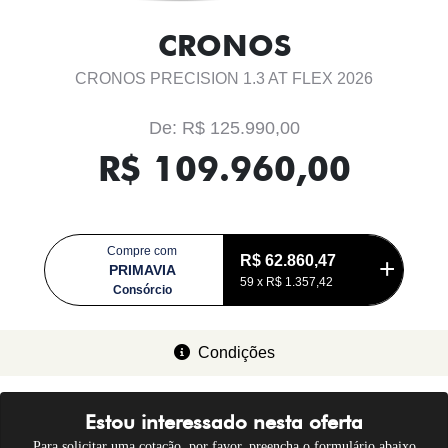
CRONOS
CRONOS PRECISION 1.3 AT FLEX 2026
De: R$ 125.990,00
R$ 109.960,00
Compre com
R$ 62.860,47
PRIMAVIA
59 x
R$ 1.357,42
Consórcio
Condições
Estou interessado nesta oferta
Para solicitar uma cotação, por favor, preencha o formulário abaixo